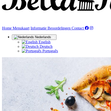
(huidige)
Home
Menukaart
Informatie
Beoordelingen
Contact
Nederlands
English
Deutsch
Português